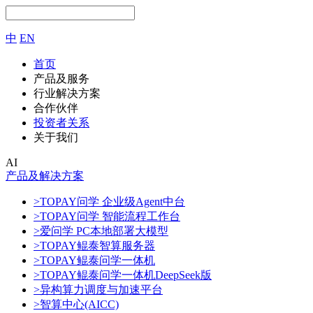
中
EN
首页
产品及服务
行业解决方案
合作伙伴
投资者关系
关于我们
AI
产品及解决方案
>TOPAY问学 企业级Agent中台
>TOPAY问学 智能流程工作台
>爱问学 PC本地部署大模型
>TOPAY鲲泰智算服务器
>TOPAY鲲泰问学一体机
>TOPAY鲲泰问学一体机DeepSeek版
>异构算力调度与加速平台
>智算中心(AICC)