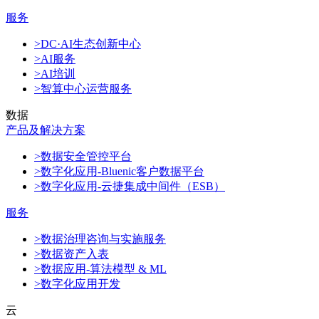
服务
>DC·AI生态创新中心
>AI服务
>AI培训
>智算中心运营服务
数据
产品及解决方案
>数据安全管控平台
>数字化应用-Bluenic客户数据平台
>数字化应用-云捷集成中间件（ESB）
服务
>数据治理咨询与实施服务
>数据资产入表
>数据应用-算法模型 & ML
>数字化应用开发
云