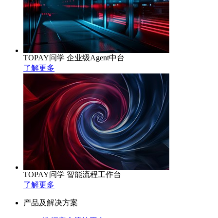
TOPAY问学 企业级Agent中台
了解更多
TOPAY问学 智能流程工作台
了解更多
产品及解决方案